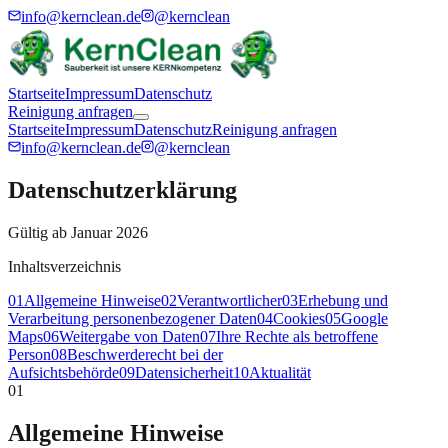
info@kernclean.de
@kernclean
Startseite
Impressum
Datenschutz
Reinigung anfragen
Startseite
Impressum
Datenschutz
Reinigung anfragen
info@kernclean.de
@kernclean
Datenschutzerklärung
Gültig ab Januar 2026
Inhaltsverzeichnis
01
Allgemeine Hinweise
02
Verantwortlicher
03
Erhebung und
Verarbeitung personenbezogener Daten
04
Cookies
05
Google
Maps
06
Weitergabe von Daten
07
Ihre Rechte als betroffene
Person
08
Beschwerderecht bei der
Aufsichtsbehörde
09
Datensicherheit
10
Aktualität
01
Allgemeine Hinweise